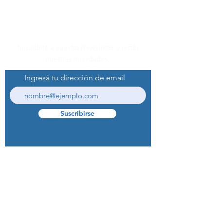
Suscribite a nuestro Newsletter y recibí
nuestras novedades.
Ingresá tu dirección de email
Suscribirse
© 2022 Curaprox Brand - Curaden AG.
Todos los derechos reservados.
Preguntas Frecuentes (F.A.Q.S)