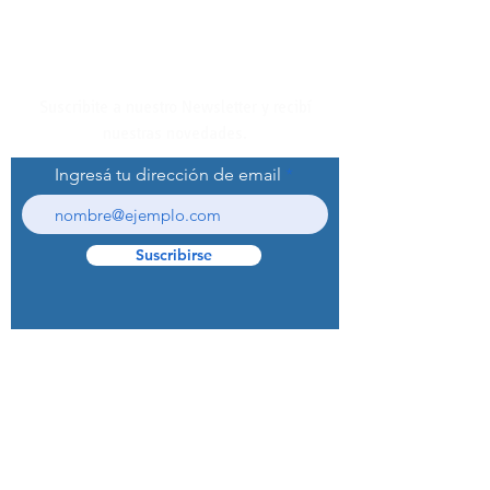
Suscribite a nuestro Newsletter y recibí
nuestras novedades.
Ingresá tu dirección de email
Suscribirse
© 2022 Curaprox Brand - Curaden AG.
Todos los derechos reservados.
Preguntas Frecuentes (F.A.Q.S)