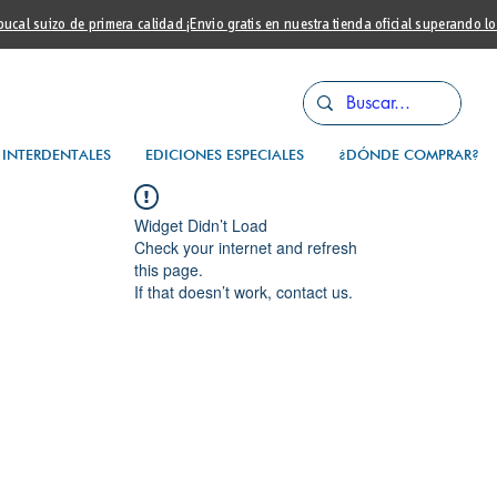
cal suizo de primera calidad ¡Envio gratis en nuestra tienda oficial superando l
INTERDENTALES
EDICIONES ESPECIALES
¿DÓNDE COMPRAR?
Widget Didn’t Load
Check your internet and refresh
this page.
If that doesn’t work, contact us.