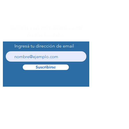
Suscribite a nuestro Newsletter y recibí
nuestras novedades.
Ingresá tu dirección de email
Suscribirse
© 2022 Curaprox Brand - Curaden AG.
Todos los derechos reservados.
Preguntas Frecuentes (F.A.Q.S)