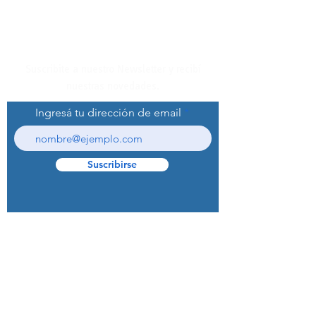
Suscribite a nuestro Newsletter y recibí
nuestras novedades.
Ingresá tu dirección de email
Suscribirse
© 2022 Curaprox Brand - Curaden AG.
Todos los derechos reservados.
Preguntas Frecuentes (F.A.Q.S)