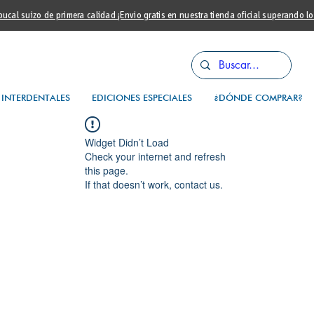
cal suizo de primera calidad ¡Envio gratis en nuestra tienda oficial superando l
INTERDENTALES
EDICIONES ESPECIALES
¿DÓNDE COMPRAR?
Widget Didn’t Load
Check your internet and refresh
this page.
If that doesn’t work, contact us.