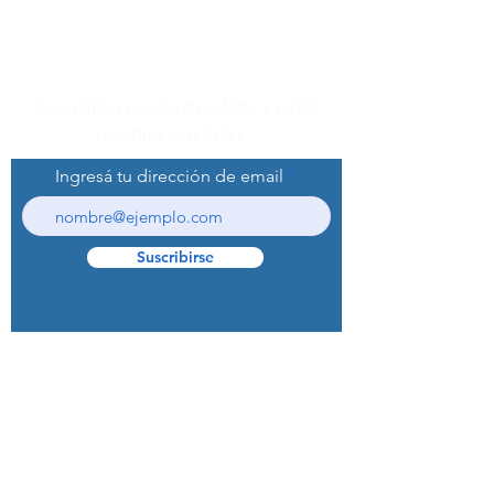
Suscribite a nuestro Newsletter y recibí
nuestras novedades.
Ingresá tu dirección de email
Suscribirse
© 2022 Curaprox Brand - Curaden AG.
Todos los derechos reservados.
Preguntas Frecuentes (F.A.Q.S)