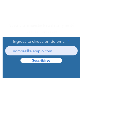
Suscribite a nuestro Newsletter y recibí
nuestras novedades.
Ingresá tu dirección de email
Suscribirse
© 2022 Curaprox Brand - Curaden AG.
Todos los derechos reservados.
Preguntas Frecuentes (F.A.Q.S)