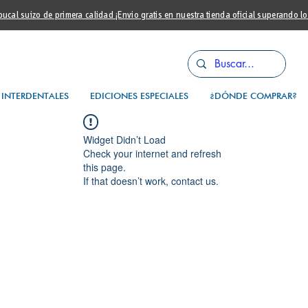
cal suizo de primera calidad ¡Envio gratis en nuestra tienda oficial superando l
INTERDENTALES
EDICIONES ESPECIALES
¿DÓNDE COMPRAR?
Widget Didn’t Load
Check your internet and refresh
this page.
If that doesn’t work, contact us.