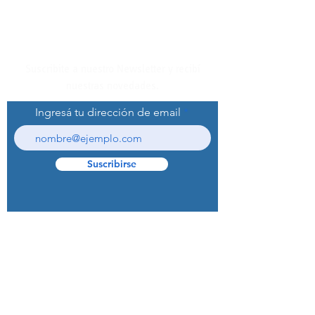
Suscribite a nuestro Newsletter y recibí
nuestras novedades.
Ingresá tu dirección de email
Suscribirse
© 2022 Curaprox Brand - Curaden AG.
Todos los derechos reservados.
Preguntas Frecuentes (F.A.Q.S)