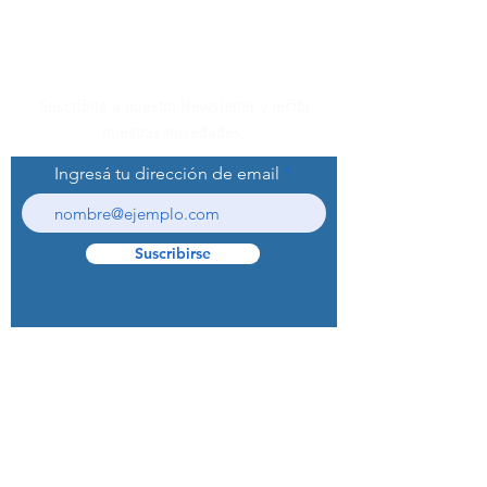
Suscribite a nuestro Newsletter y recibí
nuestras novedades.
Ingresá tu dirección de email
Suscribirse
© 2022 Curaprox Brand - Curaden AG.
Todos los derechos reservados.
Preguntas Frecuentes (F.A.Q.S)