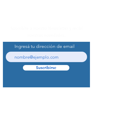
Suscribite a nuestro Newsletter y recibí
nuestras novedades.
Ingresá tu dirección de email
Suscribirse
© 2022 Curaprox Brand - Curaden AG.
Todos los derechos reservados.
Preguntas Frecuentes (F.A.Q.S)