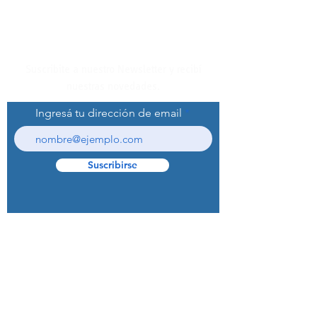
Suscribite a nuestro Newsletter y recibí
nuestras novedades.
Ingresá tu dirección de email
Suscribirse
© 2022 Curaprox Brand - Curaden AG.
Todos los derechos reservados.
Preguntas Frecuentes (F.A.Q.S)