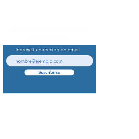
Suscribite a nuestro Newsletter y recibí
nuestras novedades.
Ingresá tu dirección de email
Suscribirse
© 2022 Curaprox Brand - Curaden AG.
Todos los derechos reservados.
Preguntas Frecuentes (F.A.Q.S)