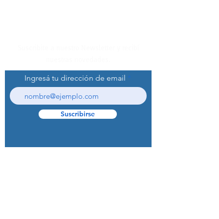
Suscribite a nuestro Newsletter y recibí
nuestras novedades.
Ingresá tu dirección de email
Suscribirse
© 2022 Curaprox Brand - Curaden AG.
Todos los derechos reservados.
Preguntas Frecuentes (F.A.Q.S)