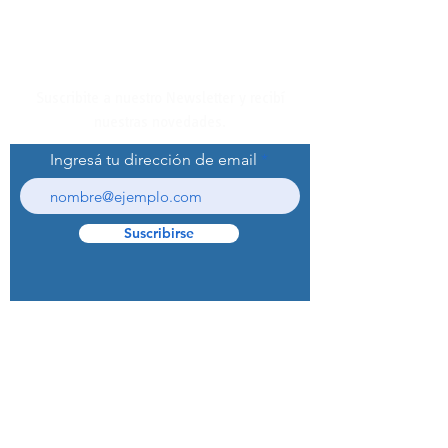
Suscribite a nuestro Newsletter y recibí
nuestras novedades.
Ingresá tu dirección de email
Suscribirse
© 2022 Curaprox Brand - Curaden AG.
Todos los derechos reservados.
Preguntas Frecuentes (F.A.Q.S)