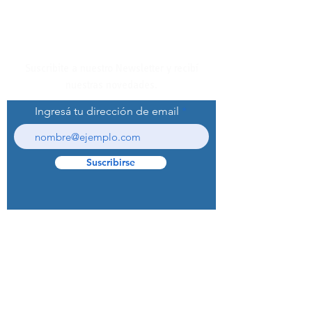
Suscribite a nuestro Newsletter y recibí
nuestras novedades.
Ingresá tu dirección de email
Suscribirse
© 2022 Curaprox Brand - Curaden AG.
Todos los derechos reservados.
Preguntas Frecuentes (F.A.Q.S)