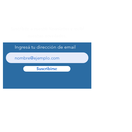
Suscribite a nuestro Newsletter y recibí
nuestras novedades.
Ingresá tu dirección de email
Suscribirse
© 2022 Curaprox Brand - Curaden AG.
Todos los derechos reservados.
Preguntas Frecuentes (F.A.Q.S)