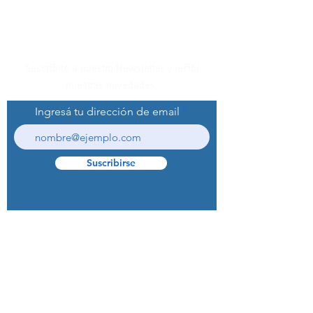
Suscribite a nuestro Newsletter y recibí
nuestras novedades.
Ingresá tu dirección de email
Suscribirse
© 2022 Curaprox Brand - Curaden AG.
Todos los derechos reservados.
Preguntas Frecuentes (F.A.Q.S)