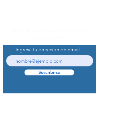
Suscribite a nuestro Newsletter y recibí
nuestras novedades.
Ingresá tu dirección de email
Suscribirse
© 2022 Curaprox Brand - Curaden AG.
Todos los derechos reservados.
Preguntas Frecuentes (F.A.Q.S)