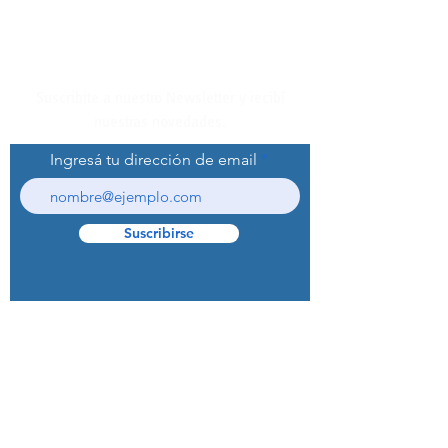
Suscribite a nuestro Newsletter y recibí
nuestras novedades.
Ingresá tu dirección de email
Suscribirse
© 2022 Curaprox Brand - Curaden AG.
Todos los derechos reservados.
Preguntas Frecuentes (F.A.Q.S)