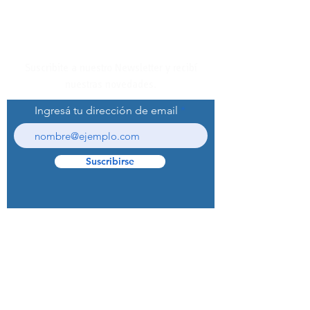
Suscribite a nuestro Newsletter y recibí
nuestras novedades.
Ingresá tu dirección de email
Suscribirse
© 2022 Curaprox Brand - Curaden AG.
Todos los derechos reservados.
Preguntas Frecuentes (F.A.Q.S)