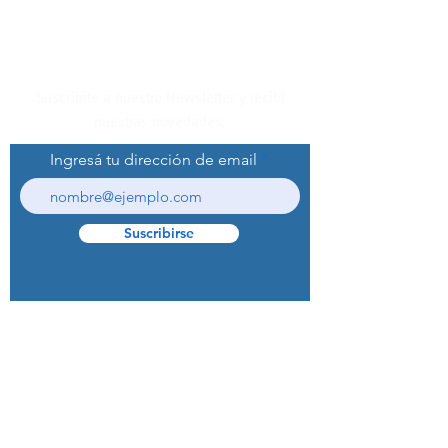
Suscribite a nuestro Newsletter y recibí
nuestras novedades.
Ingresá tu dirección de email
Suscribirse
© 2022 Curaprox Brand - Curaden AG.
Todos los derechos reservados.
Preguntas Frecuentes (F.A.Q.S)