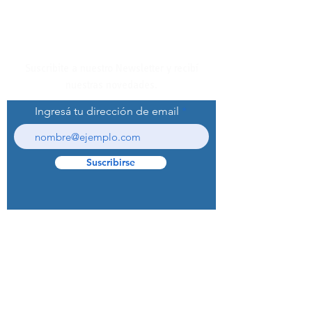
Suscribite a nuestro Newsletter y recibí
nuestras novedades.
Ingresá tu dirección de email
Suscribirse
© 2022 Curaprox Brand - Curaden AG.
Todos los derechos reservados.
Preguntas Frecuentes (F.A.Q.S)