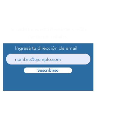
Suscribite a nuestro Newsletter y recibí
nuestras novedades.
Ingresá tu dirección de email
Suscribirse
© 2022 Curaprox Brand - Curaden AG.
Todos los derechos reservados.
Preguntas Frecuentes (F.A.Q.S)