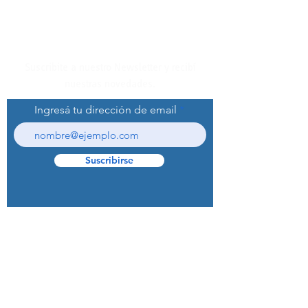
Suscribite a nuestro Newsletter y recibí
nuestras novedades.
Ingresá tu dirección de email
Suscribirse
© 2022 Curaprox Brand - Curaden AG.
Todos los derechos reservados.
Preguntas Frecuentes (F.A.Q.S)