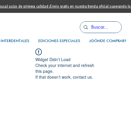
cal suizo de primera calidad ¡Envio gratis en nuestra tienda oficial superando l
INTERDENTALES
EDICIONES ESPECIALES
¿DÓNDE COMPRAR?
Widget Didn’t Load
Check your internet and refresh
this page.
If that doesn’t work, contact us.