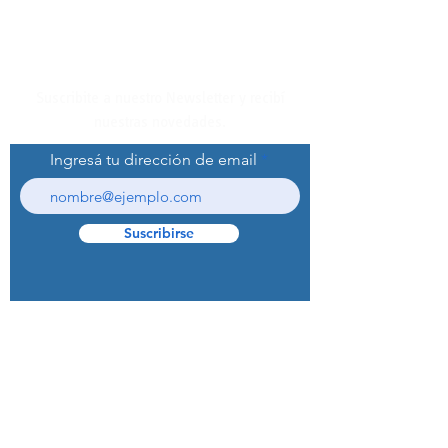
Suscribite a nuestro Newsletter y recibí
nuestras novedades.
Ingresá tu dirección de email
Suscribirse
© 2022 Curaprox Brand - Curaden AG.
Todos los derechos reservados.
Preguntas Frecuentes (F.A.Q.S)