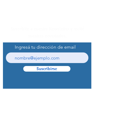
Suscribite a nuestro Newsletter y recibí
nuestras novedades.
Ingresá tu dirección de email
Suscribirse
© 2022 Curaprox Brand - Curaden AG.
Todos los derechos reservados.
Preguntas Frecuentes (F.A.Q.S)