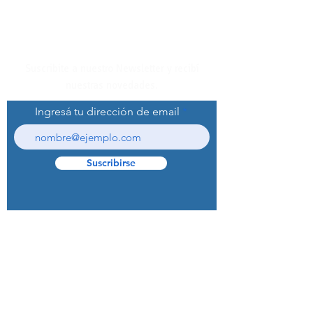
Suscribite a nuestro Newsletter y recibí
nuestras novedades.
Ingresá tu dirección de email
Suscribirse
© 2022 Curaprox Brand - Curaden AG.
Todos los derechos reservados.
Preguntas Frecuentes (F.A.Q.S)