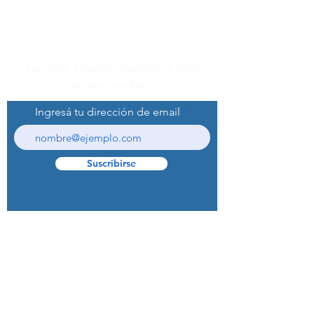
Suscribite a nuestro Newsletter y recibí
nuestras novedades.
Ingresá tu dirección de email
Suscribirse
© 2022 Curaprox Brand - Curaden AG.
Todos los derechos reservados.
Preguntas Frecuentes (F.A.Q.S)