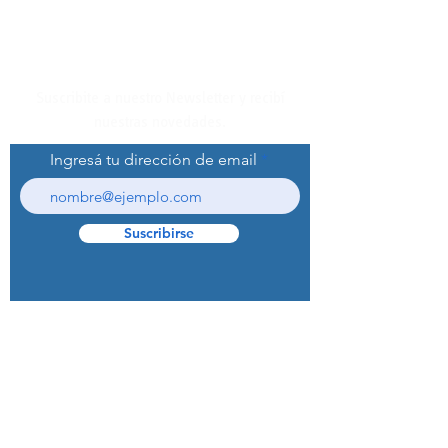
Suscribite a nuestro Newsletter y recibí
nuestras novedades.
Ingresá tu dirección de email
Suscribirse
© 2022 Curaprox Brand - Curaden AG.
Todos los derechos reservados.
Preguntas Frecuentes (F.A.Q.S)