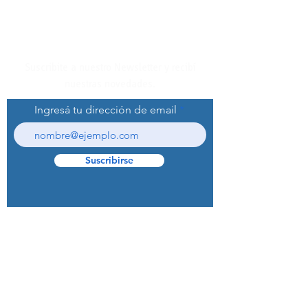
Suscribite a nuestro Newsletter y recibí
nuestras novedades.
Ingresá tu dirección de email
Suscribirse
© 2022 Curaprox Brand - Curaden AG.
Todos los derechos reservados.
Preguntas Frecuentes (F.A.Q.S)