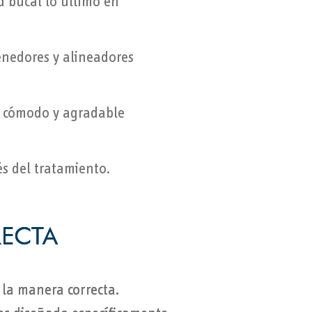
d bucal lo último en
enedores y alineadores
s cómodo y agradable
és del tratamiento.
RECTA
RECTA
 la manera correcta.
 la manera correcta.