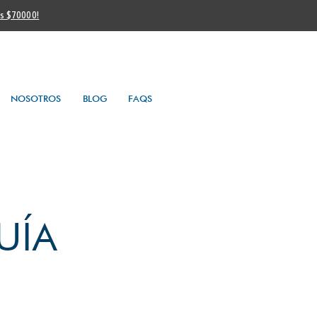
os $70000!
NOSOTROS
BLOG
FAQS
UÍA